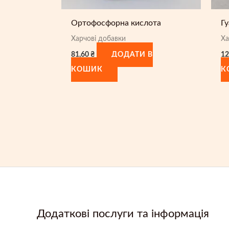
Ортофосфорна кислота
Г
Харчові добавки
Ха
81,60
₴
12
ДОДАТИ В
КОШИК
К
Додаткові послуги та інформація