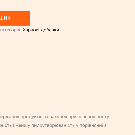
ОШИК
Категорія:
Харчові добавки
ерігання продуктів за рахунок пригнічення росту
чність
і меншу пилоутворюваність у порівнянні з