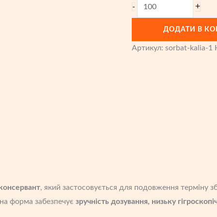
Сорбат
+
-
калія
ДОДАТИ В К
(гранула)
кількість
Артикул:
sorbat-kalia-1
консервант
, який застосовується для подовження терміну зб
ана форма забезпечує
зручність дозування, низьку гігроскопі