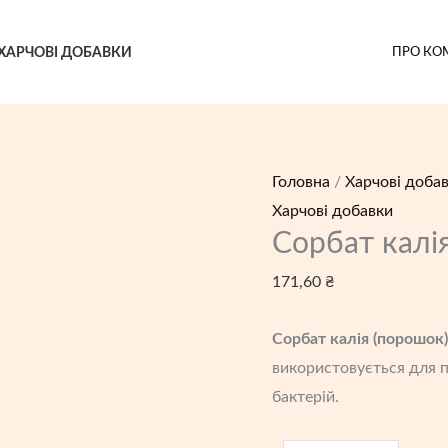
ХАРЧОВІ ДОБАВКИ
ПРО КО
Головна
/
Харчові доба
Харчові добавки
Сорбат калія
171,60
₴
Сорбат калія (порошок)
використовується для п
бактерій.