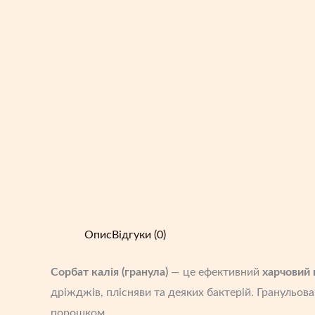
Опис
Відгуки (0)
Сорбат калія (гранула)
— це ефективний
харчовий 
дріжджів, плісняви та деяких бактерій. Гранульов
порошком.