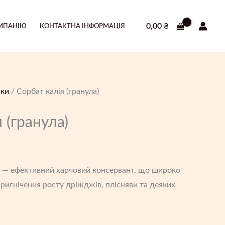
0,00
₴
МПАНІЮ
КОНТАКТНА ІНФОРМАЦІЯ
вки
/ Сорбат калія (гранула)
 (гранула)
— ефективний харчовий консервант, що широко
ригнічення росту дріжджів, плісняви та деяких