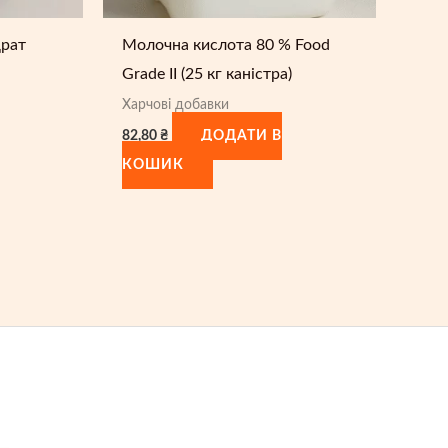
драт
Молочна кислота 80 % Food
Grade II (25 кг каністра)
Харчові добавки
82,80
₴
ДОДАТИ В
КОШИК