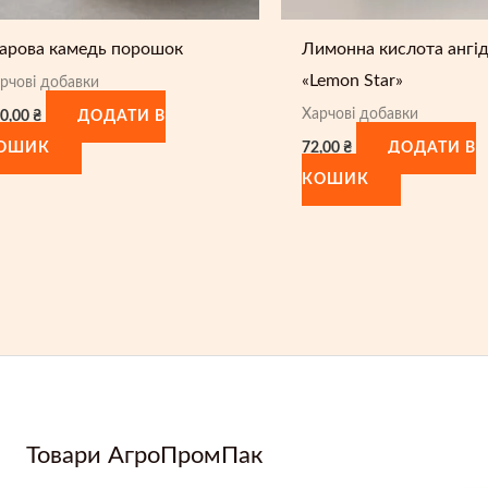
уарова камедь порошок
Лимонна кислота ангі
«Lemon Star»
рчові добавки
Харчові добавки
0,00
₴
ДОДАТИ В
72,00
₴
ОШИК
ДОДАТИ В
КОШИК
Товари АгроПромПак