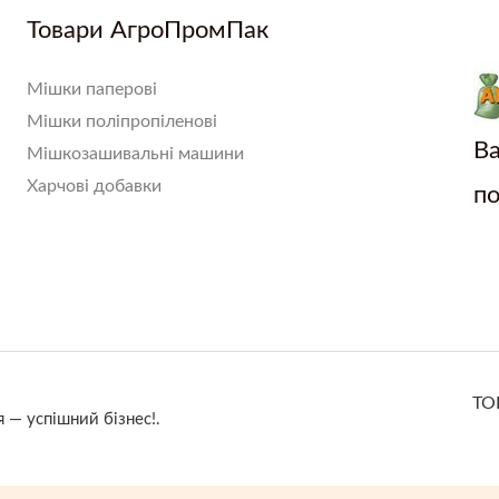
Товари АгроПромПак
Мішки паперові
Мішки поліпропіленові
Ва
Мішкозашивальні машини
Харчові добавки
по
ТО
— успішний бізнес!.