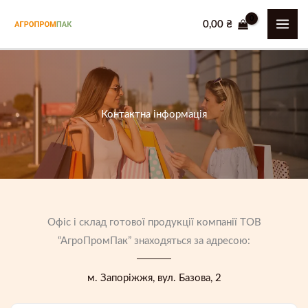
Перейти
0,00
₴
до
MAI
вмісту
ME
Контактна інформація
Офіс і склад готової продукції компанії ТОВ
“АгроПромПак” знаходяться за адресою:
м. Запоріжжя, вул. Базова, 2