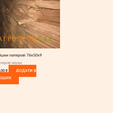
ішки паперові 76х50х9
перові мішки
,00
₴
ДОДАТИ В
ОШИК