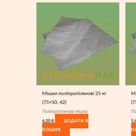
Мішки поліпропіленові 25 кг
Мі
(75×50, 42)
(7
Поліпропіленові мішки
По
6,20
₴
5,
ДОДАТИ В
КОШИК
К