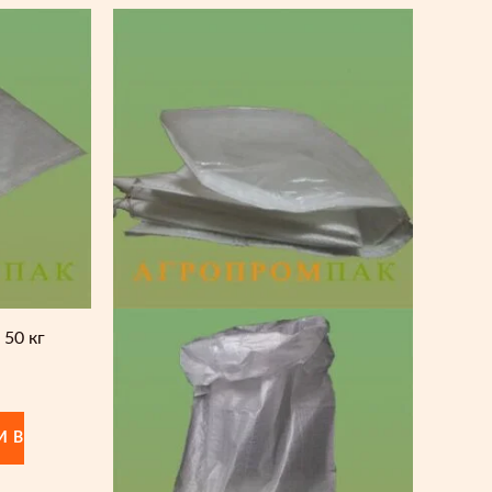
 50 кг
И В