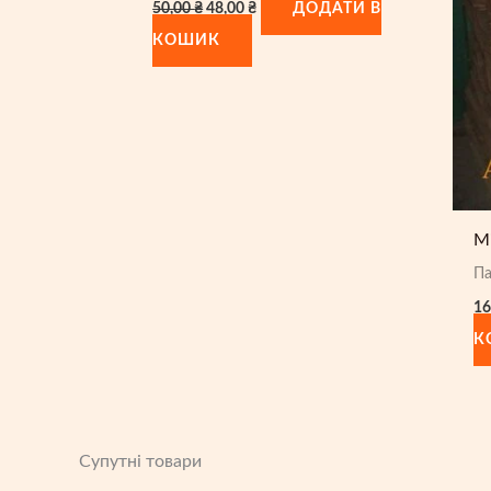
Оригінальна
Поточна
50,00
₴
48,00
₴
ДОДАТИ В
ціна:
ціна:
50,00 ₴.
48,00 ₴.
КОШИК
М
Па
16
К
Супутні товари