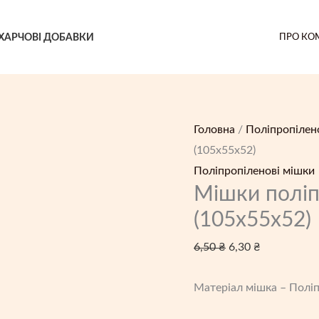
ХАРЧОВІ ДОБАВКИ
ПРО КО
Головна
/
Поліпропілен
(105x55x52)
Поліпропіленові мішки
Мішки поліп
(105x55x52)
Оригінальна
Поточна
6,50
₴
6,30
₴
ціна:
ціна:
Матеріал мішка – Полі
6,50 ₴.
6,30 ₴.