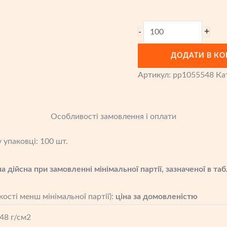
Мішки
+
-
поліпропіленові
ДОДАТИ В К
на
50
Артикул:
pp1055548
Ка
кг
(105x55x52)
кількість
Особливості замовлення і оплати
 упаковці: 100 шт.
на дійсна при замовленні мінімальної партії, зазначеної в таб
кості менш мінімальної партії):
ціна за домовленістю
48 г/см2