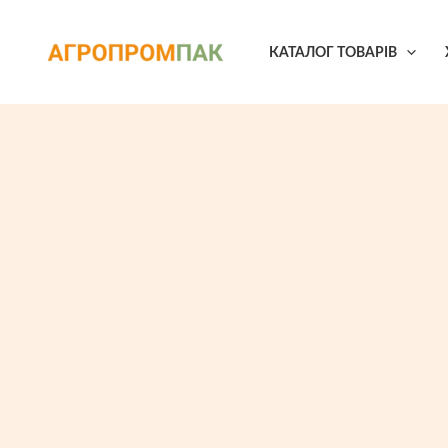
Перейти
Знижка!
до
КАТАЛОГ ТОВАРІВ
вмісту