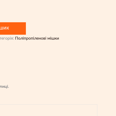
ОШИК
тегорія:
Поліпропіленові мішки
лиці.