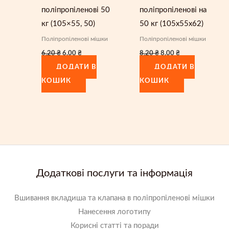
поліпропіленові 50
поліпропіленові на
кг (105×55, 50)
50 кг (105x55x62)
Поліпропіленові мішки
Поліпропіленові мішки
Оригінальна
Поточна
Оригінальна
Поточна
6,20
₴
6,00
₴
8,20
₴
8,00
₴
ціна:
ціна:
ціна:
ціна:
6,20 ₴.
6,00 ₴.
8,20 ₴.
8,00 ₴.
ДОДАТИ В
ДОДАТИ В
КОШИК
КОШИК
Додаткові послуги та інформація
Вшивання вкладиша та клапана в поліпропіленові мішки
Нанесення логотипу
Корисні статті та поради