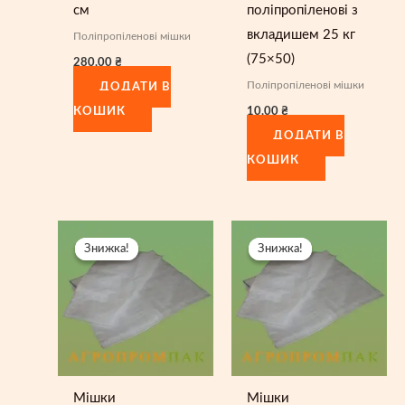
см
поліпропіленові з
вкладишем 25 кг
Поліпропіленові мішки
(75×50)
280,00
₴
Поліпропіленові мішки
ДОДАТИ В
10,00
₴
КОШИК
ДОДАТИ В
КОШИК
Знижка!
Знижка!
Знижка!
Знижка!
Мішки
Мішки