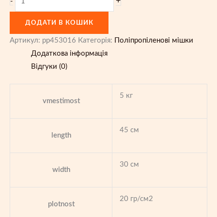
+
-
поліпропіленові
ДОДАТИ В КОШИК
5
кг
Артикул:
pp453016
Категорія:
Поліпропіленові мішки
(45x30,
Додаткова інформація
20)
Відгуки (0)
кількість
5 кг
vmestimost
45 см
length
30 см
width
20 гр/см2
plotnost